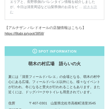
エリアと、長野県側のバレンタイン情報を紹介しました
が、今日は清里周辺など山梨県側のお店をピ …
続きを読
む
【アルチザン パレドオールの店舗情報はこちら】
https://8tabi.jp/spot/3858/
SPOT INFORMATION
萌木の村広場 語らいの火
夏には「清里フィールドバレエ」の会場となる、萌木の村中
心にある広場。フィールドバレエ以外にも、様々なイベント
が行われ、冬になると焚火が行われることもあります。また
近くには、ドッグパークやトイレも用意されています。
住所
〒407-0301 山梨県北杜市高根町清里3545