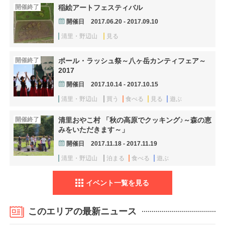
開催終了
稲絵アートフェスティバル
開催日
2017.06.20 - 2017.09.10
清里・野辺山
見る
開催終了
ポール・ラッシュ祭～八ヶ岳カンティフェア～
2017
開催日
2017.10.14 - 2017.10.15
清里・野辺山
買う
食べる
見る
遊ぶ
開催終了
清里おやこ村 「秋の高原でクッキング♪～森の恵
みをいただきます～」
開催日
2017.11.18 - 2017.11.19
清里・野辺山
泊まる
食べる
遊ぶ
イベント一覧を見る
このエリアの最新ニュース