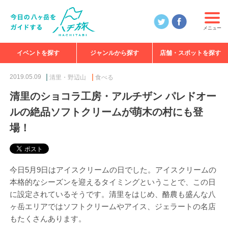
メニュー
イベントを探す
ジャンルから探す
店舗・スポットを探す
食べる
見る
知る
遊ぶ
特集
2019.05.09
清里・野辺山
食べる
清里のショコラ工房・アルチザン パレドオー
ルの絶品ソフトクリームが萌木の村にも登
場！
今日5月9日はアイスクリームの日でした。アイスクリームの
本格的なシーズンを迎えるタイミングということで、この日
に設定されているそうです。清里をはじめ、酪農も盛んな八
ヶ岳エリアではソフトクリームやアイス、ジェラートの名店
もたくさんあります。