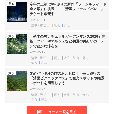
見る
今年の上演は6年ぶりに新作「ラ・シルフィード
全２幕」に挑戦！ 「清里フィールドバレエ」
チケット販売中
2026.07.01
清里・野辺山
見る
遊ぶ
買う
「萌木の村ナチュラルガーデンマンス2026」開
催、ツアーやマルシェなど初夏の美しいガーデ
ンで豊かな滞在を
2026.05.19
清里・野辺山
買う
散策・登山
見る
知る
遊ぶ
買う
GW・7・8月の旅のおともに！ 毎日運行の
「清里ピクニックバス」で観光スポットや絶景
スポットを周遊しよう！
2026.04.24
清里・野辺山
買う
散策・登山
食べる
見る
遊ぶ
ニュース一覧を見る