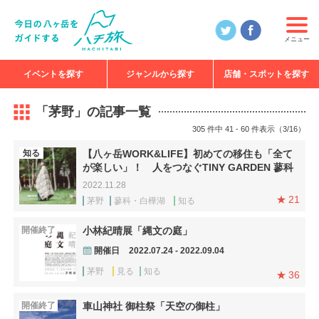
メニュー
イベントを探す
ジャンルから探す
店舗・スポットを探す
食べる
見る
知る
遊ぶ
特集
「茅野」の記事一覧
305 件中 41 - 60 件表示（3/16）
知る
【八ヶ岳WORK&LIFE】初めての移住も「全て
が楽しい」！ 人をつなぐTINY GARDEN 蓼科
2022.11.28
21
茅野
蓼科・白樺湖
知る
開催終了
小林紀晴展「縄文の庭」
開催日
2022.07.24 - 2022.09.04
茅野
見る
知る
36
開催終了
車山神社 御柱祭「天空の御柱」