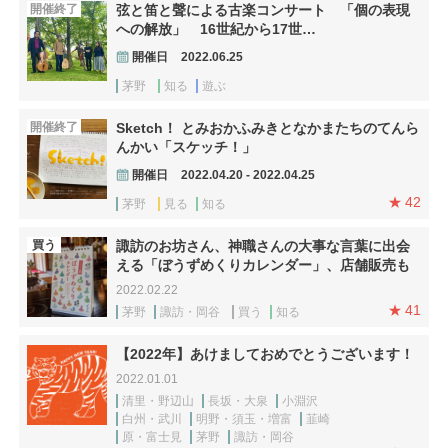
開催終了
弦と笛と聲による古楽コンサート 「個の表現
への解放」 16世紀から17世…
開催日
2022.06.25
茅野
知る
遊ぶ
開催終了
Sketch！ とみおかふみきとなかまたちのてんら
んかい「スケッチ！」
開催日
2022.04.20 - 2022.04.25
42
茅野
見る
知る
買う
諏訪のお坊さん、神職さんの大事な言葉に出会
える「ぼうずめくりカレンダー」、店舗販売も
2022.02.22
41
茅野
諏訪・岡谷
買う
知る
【2022年】あけましておめでとうございます！
2022.01.01
清里・野辺山
長坂・大泉
小淵沢
白州・武川
明野・須玉・増富
韮崎
原・富士見
茅野
諏訪・岡谷