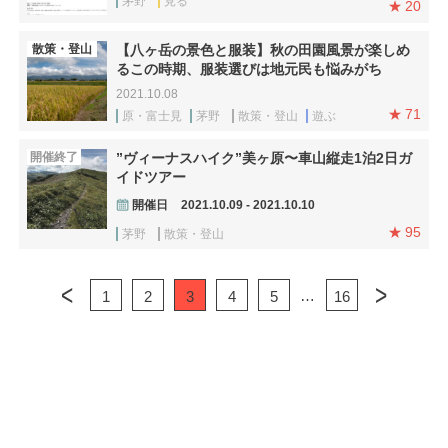
茅野
見る
20
散策・登山
【八ヶ岳の景色と服装】秋の田園風景が楽しめ
るこの時期、服装選びは地元民も悩みがち
2021.10.08
71
原・富士見
茅野
散策・登山
遊ぶ
開催終了
”ヴィーナスハイク”美ヶ原〜車山縦走1泊2日ガ
イドツアー
開催日
2021.10.09 - 2021.10.10
95
茅野
散策・登山
…
1
2
3
4
5
16