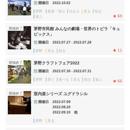
開催日
2022.10.02
茅野
散策・登山
泊まる
見る
知る
69
遊ぶ
開催終了
茅野市民館 みんなの劇場・世界のトビラ「キュ
ビックス」
開催日
2022.07.27 - 2022.07.28
11
茅野
見る
知る
開催終了
茅野クラフトフェア2022
開催日
2022.07.30 - 2022.07.31
茅野
買う
食べる
見る
知る
遊ぶ
66
開催終了
室内楽シリーズ ユグドラシル
開催日
2022.07.09
2022.08.20
2022.09.10 他
茅野
見る