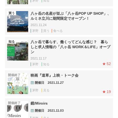
茅野
知る
買う
八ヶ岳の名産が並ぶ「八ヶ岳POP UP SHOP」、
ルミネ立川に期間限定でオープン！
2021.11.24
茅野
買う
食べる
知る
八ヶ岳で暮らす、働くってどんな感じ？ 暮ら
しと求人情報の「八ヶ岳 WORK＆LIFE」オープ
ン
2021.11.17
52
茅野
知る
開催終了
映画『道草』上映・トーク会
開催日
2021.11.27
茅野
見る
19
開催終了
鏡/Miroirs
開催日
2021.11.03