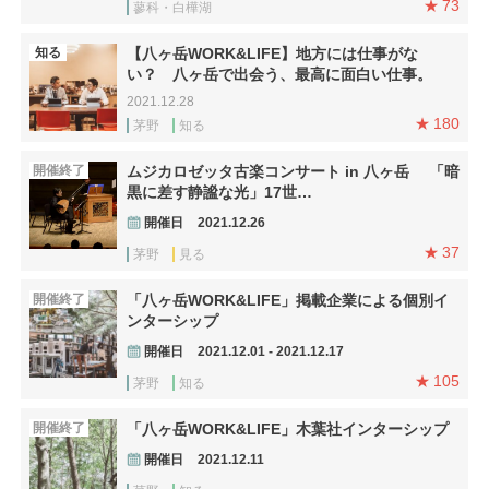
73
蓼科・白樺湖
知る
【八ヶ岳WORK&LIFE】地方には仕事がな
い？ 八ヶ岳で出会う、最高に面白い仕事。
2021.12.28
180
茅野
知る
開催終了
ムジカロゼッタ古楽コンサート in 八ヶ岳 「暗
黒に差す静謐な光」17世…
開催日
2021.12.26
37
茅野
見る
開催終了
「八ヶ岳WORK&LIFE」掲載企業による個別イ
ンターシップ
開催日
2021.12.01 - 2021.12.17
105
茅野
知る
開催終了
「八ヶ岳WORK&LIFE」木葉社インターシップ
開催日
2021.12.11